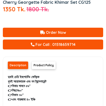
Cherry Georgette Fabric Khimar Set CG125
1350 Tk.
1800 Tk.
Order Now
For Call : 01518659714
Description
Product Policy
দুবাই চেরি ইমপোর্টেড ফেব্রিক
খুবই আরামদায়ক এবং নন ট্রান্সপারেন্ট
👉খিমার সামনে ৫৬"
👉পিছনে৬০"
👉নিকাব ৩০"
👉এবং পায়জামা ৪০ ইঞ্চি