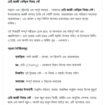
চেরি জর্জেট ফেব্রিক খিমার সেট
নম্রতা এবং সৌন্দর্যের এক অপূর্ব সমন্বয় – আমাদের
চেরি জর্জেট ফেব্রিক খিমার সেট
।
উন্নতমানের জর্জেট কাপড়ে তৈরি এই সেটটি হালকা, আরামদায়ক এবং পরিধানে অত্যন্ত
আরামদায়ক। এর কোমল ও মসৃণ ফিনিশ আপনার চলাফেরায় যোগ করবে অনন্য
ভঙ্গিমা।
এই খিমারটি সম্পূর্ণ শরীরকে ঢেকে রাখে, যা আপনাকে দেয় পরিপূর্ণ পর্দা এবং
আত্মবিশ্বাস। এতে রয়েছে একই রঙের একটি ম্যাচিং ইননার গাউন, যা ঢিলেঢালা ফিটিং-
এ তৈরি, যেন আপনি পান আরাম ও মার্জিত লুক – একসাথে।
প্রধান বৈশিষ্ট্যসমূহ:
ফ্যাব্রিক:
সফট জর্জেট – হালকা, নন-ক্লিংগি এবং আরামদায়ক
রঙ:
চেরি (Cherry) – যেকোনো স্কিন টোনের সাথে মানানসই
ডিজাইন:
দুই টুকরার সেট – লং খিমার ও ম্যাচিং ইননার গাউন
কভারেজ:
সম্পূর্ণ সামনের ও পিছনের কভারেজ
ব্যবহার উপযোগী:
দৈনন্দিন পরিধান, নামাজ, সামাজিক অনুষ্ঠান অথবা বিশেষ মুহূর্তে
চেরি জর্জেট খিমার সেট
– যারা পছন্দ করেন বিনয়ী, মার্জিত এবং আধুনিক পোশাক, তাদের
জন্য এক আদর্শ পছন্দ। আপনি ঘরে থাকুন কিংবা বাইরে যান, এটি আপনাকে দেবে