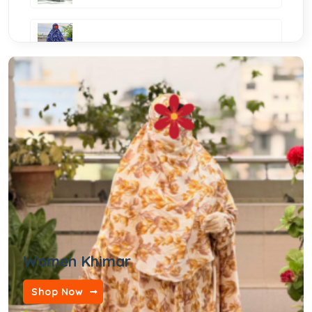
Women Jilbab
Combo Set
Kid's Fashion
Woman's Borka
Women Khimar
Shop Now